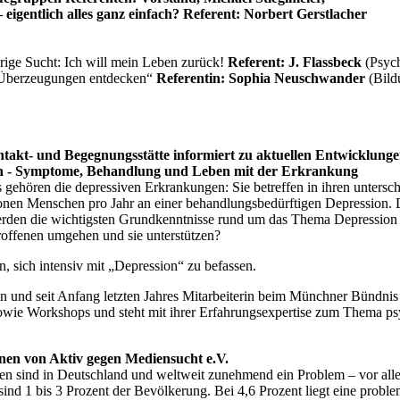
igentlich alles ganz einfach? Referent: Norbert Gerstlacher
ige Sucht: Ich will mein Leben zurück!
Referent: J. Flassbeck
(Psyc
 Überzeugungen entdecken“
Referentin: Sophia Neuschwander
(Bild
takt- und Begegnungsstätte informiert zu aktuellen Entwicklung
en - Symptome, Behandlung und Leben mit der Erkrankung
 gehören die depressiven Erkrankungen: Sie betreffen in ihren unters
ionen Menschen pro Jahr an einer behandlungsbedürftigen Depression. D
rden die wichtigsten Grundkenntnisse rund um das Thema Depression ve
ffenen umgehen und sie unterstützen?
, sich intensiv mit „Depression“ zu befassen.
in und seit Anfang letzten Jahres Mitarbeiterin beim Münchner Bündnis 
owie Workshops und steht mit ihrer Erfahrungsexpertise zum Thema psy
nen von Aktiv gegen Mediensucht e.V.
ien sind in Deutschland und weltweit zunehmend ein Problem – vor all
ind 1 bis 3 Prozent der Bevölkerung. Bei 4,6 Prozent liegt eine proble