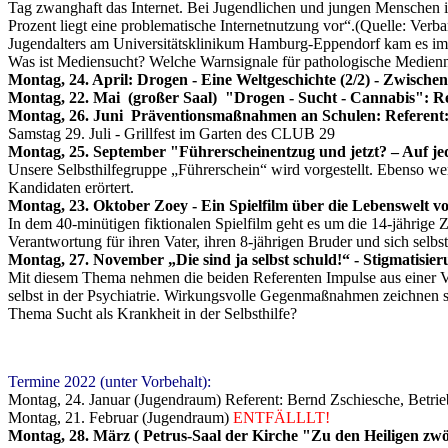
Tag zwanghaft das Internet. Bei Jugendlichen und jungen Menschen ist 
Prozent liegt eine problematische Internetnutzung vor“.(Quelle: Ve
Jugendalters am Universitätsklinikum Hamburg-Eppendorf kam es im 
Was ist Mediensucht? Welche Warnsignale für pathologische Medien
Montag, 24. April: Drogen - Eine Weltgeschichte (2/2) - Zwisch
Montag, 22. Mai (großer Saal) "Drogen - Sucht - Cannabis": Re
Montag, 26. Juni Präventionsmaßnahmen an Schulen: Referent:
Samstag 29. Juli - Grillfest im Garten des CLUB 29
Montag, 25. September "Führerscheinentzug und jetzt? – Auf jede
Unsere Selbsthilfegruppe „Führerschein“ wird vorgestellt. Ebenso 
Kandidaten erörtert.
Montag, 23. Oktober Zoey - Ein Spielfilm über die Lebenswelt vo
In dem 40-minütigen fiktionalen Spielfilm geht es um die 14-jährige 
Verantwortung für ihren Vater, ihren 8-jährigen Bruder und sich selb
Montag, 27. November „Die sind ja selbst schuld!“ - Stigmatisi
Mit diesem Thema nehmen die beiden Referenten Impulse aus einer Ve
selbst in der Psychiatrie. Wirkungsvolle Gegenmaßnahmen zeichnen s
Thema Sucht als Krankheit in der Selbsthilfe?
Termine 2022 (unter Vorbehalt):
Montag, 24. Januar (Jugendraum) Referent: Bernd Zschiesche, Betrieb
Montag, 21. Februar (Jugendraum)
ENTFÄLLLT!
Montag, 28. März ( Petrus-Saal der Kirche "Zu den Heiligen zwölf