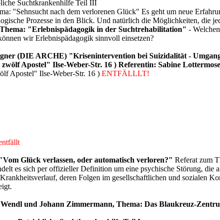
liche Suchtkrankenhilfe Teil III
ma: "Sehnsucht nach dem verlorenen Glück" Es geht um neue Erfahrung
sche Prozesse in den Blick. Und natürlich die Möglichkeiten, die je
m Thema: "Erlebnispädagogik in der Suchtrehabilitation"
- Welchen
können wir Erlebnispädagogik sinnvoll einsetzen?
Wegner (DIE ARCHE) "Krisenintervention bei Suizidalität - Umgan
 zwölf Apostel" Ilse-Weber-Str. 16 ) Referentin: Sabine Lottermos
lf Apostel" Ilse-Weber-Str. 16 )
ENTFÄLLLT!
entfällt
 "Vom Glück verlassen, oder automatisch verloren?"
Referat zum Th
elt es sich per offizieller Definition um eine psychische Störung, die 
rankheitsverlauf, deren Folgen im gesellschaftlichen und sozialen Kon
igt.
a Wendl und Johann Zimmermann, Thema: Das Blaukreuz-Zentrum 