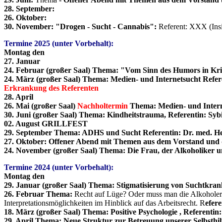
28. September:
26. Oktober:
30. November: "Drogen - Sucht - Cannabis":
Referent: XXX (Ins
Termine 2025 (unter Vorbehalt):
Montag den
27. Januar
24. Februar (großer Saal) Thema: "Vom Sinn des Humors in Kr
24. März (großer Saal) Thema: Medien- und Internetsucht Refer
Erkrankung des Referenten
28. April
26. Mai (großer Saal)
Nachholtermin
Thema: Medien- und Intern
30. Juni (großer Saal) Thema: Kindheitstrauma, Referentin: Sybi
02. August GRILLFEST
29. September Thema: ADHS und Sucht Referentin: Dr. med. H
27. Oktober: Offener Abend mit Themen aus dem Vorstand un
24. November (großer Saal) Thema:
Die Frau, der Alkoholiker u
Termine 2024 (unter Vorbehalt):
Montag den
29. Januar (großer Saal) Thema: Stigmatisierung von Suchtkran
26. Februar Thema:
Recht auf Lüge? Oder muss man die Alkoholerk
Interpretationsmöglichkeiten im Hinblick auf das Arbeitsrecht. R
efer
18. März (großer Saal) Thema: Positive Psychologie , Referentin
29. April Thema: Neue Struktur zur Betreuung unserer Selbsthil