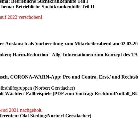
a: Betriebliche Suchtkrankenhilfe Teil I
ema: Betriebliche Suchtkrankenhilfe Teil II
auf 2022 verschoben!
her Austausch als Vorbereitung zum Mitarbeiterabend am 02.03.20
ken; Harm-Reduction" Allg. Informationen zum Konzept des TAL 
ausch, CORONA-WARN-App: Pro und Contra, Erst-/ und Rechtsber
elbsthilfegruppen (Norbert Gerstlacher)
lt Wächter: Fallbeispiele (PDF zum Vortrag: RechtundNotfall_B
 wird 2021 nachgeholt.
erenten: Olaf Steding/Norbert Gerstlacher)