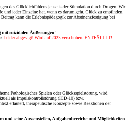
en des Glücklichfühlens jenseits der Stimulation durch Drogen. Wir
de und jeder Einzelne hat, wenn es darum geht, Glück zu empfinden.
 Beitrag kann die Erlebnispädagogik zur Abstinenzfestigung bei
g mit suizidalen Äußerungen"
er
Leider abgesagt! Wird auf 2023 verschoben. ENTFÄLLLT!
ema:Pathologisches Spielen oder Glücksspielstörung, wird
aktuell als Impulskontrollstörung (ICD-10) bzw.
text erläutert, therapeutische Konzepte sowie Reaktionen der
und seine Aussenstellen, Aufgabenbereiche und Möglichkeiten