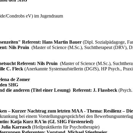
ide/Condrobs eV)
im Jugendraum
isenzeiten" Referent: Hans Martin Bauer
(Dipl. Sozialpädagoge, Fa
ent: Nils Pruin
(Master of Science (M.Sc.), Suchttherapeut (DRV), D
etsucht Referent: Nils Pruin
(Master of Science (M.Sc.), Suchtther
lle C. Fleck
(Anerkannte Systemaufstellerin (DGfS), HP Psych., Prax
elena de Zomer
d den SHG
nd die anderen (Titel einer Lesung)
Referent: J. Flassbeck
(Psych.
ken – Kurzer Nachtrag zum letzten MAA - Thema: Resilienz – Die 
rankung bei einem Vorstellungsgespräch/bei den Bewerbungsunterlagen
entin: Katja Kurz RA'in (GL SHG Fürstenried)
: Julia Karrasch
(Heilpraktikerin für Psychotherapie)
fegruppen Referenten: Vorstand, Michael Stieglmeier,