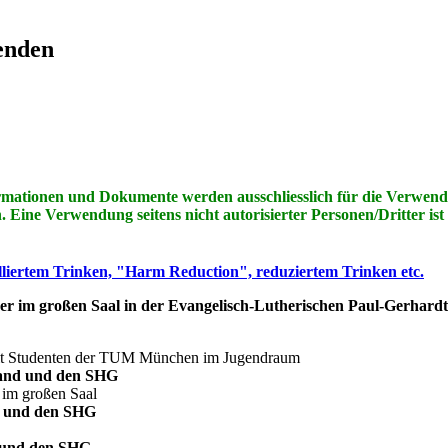
enden
rmationen und Dokumente werden ausschliesslich für die Verwendu
ine Verwendung seitens nicht autorisierter Personen/Dritter ist a
liertem Trinken, "Harm Reduction", reduziertem Trinken etc.
im großen Saal in der Evangelisch-Lutherischen Paul-Gerhardt-Ki
t Studenten der TUM München im Jugendraum
tand und den SHG
 im großen Saal
d und den SHG
 und den SHG