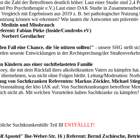
die Zahl der Betroffenen deutlich höher: Laut einer Studie sind 2,4 Pr
rband Pro Psychotherapie e.V.) Laut einer DAK Studie in Zusammenarbe
Vergleich mit Ergebnissen aus 2019 z. B. bei pathologischer Nutzun
nutzung können wir erkennen? Wie lauten die Antworten um präventiv
en Medizin und Missbrauch
ferent: Fabian Pieke (Inside/Condrobs eV)
 Norbert Gerstlacher
n Fall eine Chance, die Sie nützen sollten!"
- unsere SHG stellt sic
werden neueste Entwicklungen in der Rechtsprechung/der Straßenverke
n Kindern aus einer suchtbelasteten Familie
Zoey, die mit dem Rückfall ihres alkoholkranken Vaters zu kämpfen hat
st übernehmen, was nicht ohne Folgen bleibt. Leitung/Moderation: Norb
erung von Suchtkranken Referenten: Markus Zöckler, Michael Stieg
ranstaltung der kbo IAK auf: Von Suchterkrankungen betroffene Mensch
ich nicht ab. Mit welchen Vorurteilen haben Suchtkranke zu kämpfen?
liche Suchtkrankenhilfe Teil III
ENTFÄLLLT!
 Apostel" Ilse-Weber-Str. 16 ) Referent: Bernd Zschiesche, Betrie