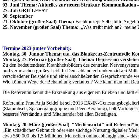
03. Juni Thema: Aktuelles zur neuen Struktur, Kommunikation – e
27. Juli GRILLFEST
30. September
21. Oktober (großer Saal) Thema:
Fachkonzept Selbsthilfe Angehör
25. November (großer Saal) Thema:
„Was treibt mich an? -meine
Termine 2023 (unter Vorbehalt):
Montag, 30. Januar Thema: u.a. das Blaukreuz-Zentrum/die Kon
Montag, 27. Februar (großer Saal) Thema: Depression versteh
Zu den bedeutendsten Krankheitsbildern des zentralen Nervensystems
und verursachen großes Leid. In Deutschland erkranken zirka 6 Mill
verschiedener Beispiele und einer anschließenden Gesprächsrunde we
Wie können Wege der Behandlung verlaufen? Wie kann man mit Betro
Die Referentin kennt die Erkrankung aus eigenem Erleben und lädt ein
Referentin: Frau Anja Seidel ist seit 2013 EX-IN-Genesungsbegleiter
(Stammtisch, Spazierganggruppe und Peer-Beratung), hält Vorträge s
besseres Verständnis und Miteinander bei allen Beteiligten.
Montag, 20. März (großer Saal) "Mediensucht" mit Referent*in
„Ein schädlicher Gebrauch oder eine süchtige Nutzung digitaler Med
etwa 560.000 bis 1,5 Millionen Menschen onlineabhängig sind – das s