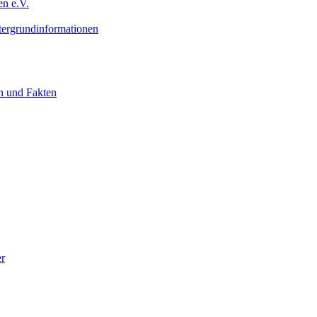
n e.V.
ergrundinformationen
n und Fakten
er