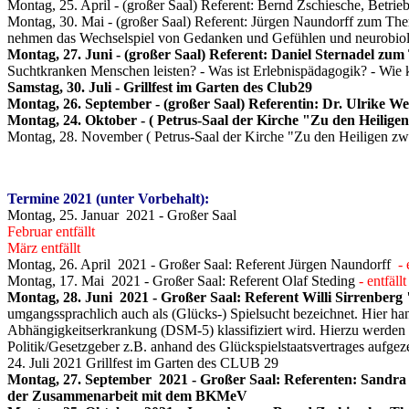
Montag, 25. April - (großer Saal) Referent: Bernd Zschiesche, Betrieb
Montag, 30. Mai - (großer Saal) Referent: Jürgen Naundorff zum The
nehmen das Wechselspiel von Gedanken und Gefühlen und neurobiologi
Montag, 27. Juni - (großer Saal) Referent: Daniel Sternadel zu
Suchtkranken Menschen leisten? - Was ist Erlebnispädagogik? - Wie 
Samstag, 30. Juli - Grillfest im Garten des Club29
Montag, 26. September - (großer Saal) Referentin: Dr. Ulrike 
Montag, 24. Oktober - ( Petrus-Saal der Kirche "Zu den Heiligen
Montag, 28. November ( Petrus-Saal der Kirche "Zu den Heiligen zwö
Termine 2021 (unter Vorbehalt):
Montag, 25. Januar 2021 - Großer Saal
Februar entfällt
März entfällt
Montag, 26. April 2021 - Großer Saal: Referent Jürgen Naundorff
- 
Montag, 17. Mai 2021 - Großer Saal: Referent Olaf Steding
- entfällt
Montag, 28. Juni 2021 - Großer Saal: Referent Willi Sirrenberg
umgangssprachlich auch als (Glücks-) Spielsucht bezeichnet. Hier hand
Abhängigkeitserkrankung (DSM-5) klassifiziert wird. Hierzu werden K
Politik/Gesetzgeber z.B. anhand des Glückspielstaatsvertrages aufgeze
24. Juli 2021 Grillfest im Garten des CLUB 29
Montag, 27. September 2021 - Großer Saal: Referenten: Sandr
der Zusammenarbeit mit dem BKMeV