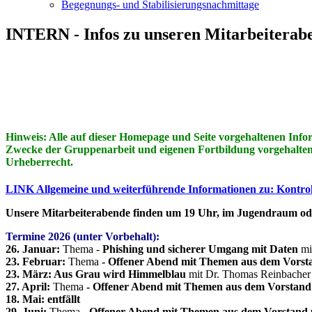
Begegnungs- und Stabilisierungsnachmittage
INTERN - Infos zu unseren Mitarbeiterab
Hinweis: Alle auf dieser Homepage und Seite vorgehaltenen Info
Zwecke der Gruppenarbeit und eigenen Fortbildung vorgehalten. E
Urheberrecht.
LINK Allgemeine und weiterführende Informationen zu: Kontrol
Unsere Mitarbeiterabende finden um 19 Uhr, im Jugendraum oder 
Termine 2026 (unter Vorbehalt):
26. Januar:
Thema -
Phishing und sicherer Umgang mit Daten
mi
23. Februar:
Thema
-
Offener Abend mit Themen aus dem Vors
23. März: Aus Grau wird Himmelblau
mit Dr. Thomas Reinbacher
27. April:
Thema
-
Offener Abend mit Themen aus dem Vorstan
18. Mai: entfällt
29. Juni:
Thema
-
Offener Abend mit Themen aus dem Vorstand