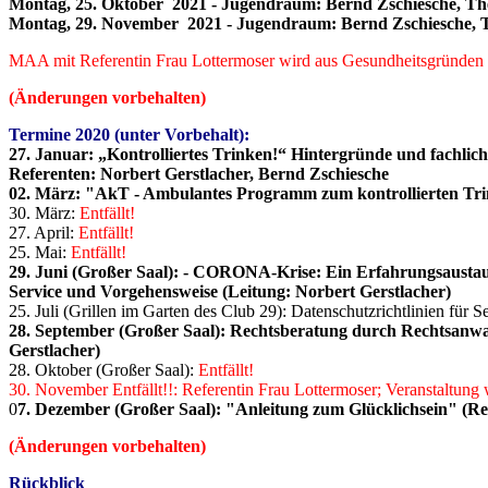
Montag, 25. Oktober 2021 - Jugendraum: Bernd Zschiesche, Them
Montag, 29. November 2021 - Jugendraum: Bernd Zschiesche, Th
MAA mit Referentin Frau Lottermoser wird aus Gesundheitsgründen 
(Änderungen vorbehalten)
Termine 2020 (unter Vorbehalt):
27. Januar: „Kontrolliertes Trinken!“ Hintergründe und fachlic
Referenten: Norbert Gerstlacher, Bernd Zschiesche
02. März: "AkT - Ambulantes Programm zum kontrollierten Trin
30. März:
Entfällt!
27. April:
Entfällt!
25. Mai:
Entfällt!
29. Juni (Großer Saal): - CORONA-Krise: Ein Erfahrungsaust
Service und Vorgehensweise (Leitung: Norbert Gerstlacher)
25. Juli (Grillen im Garten des Club 29): Datenschutzrichtlinien für S
28. September (Großer Saal): Rechtsberatung durch Rechtsanwa
Gerstlacher)
28. Oktober (Großer Saal):
Entfällt!
30. November Entfällt!!: Referentin Frau Lottermoser; Veranstaltung
0
7. Dezember (Großer Saal): "Anleitung zum Glücklichsein" (Ref
(Änderungen vorbehalten)
Rückblick