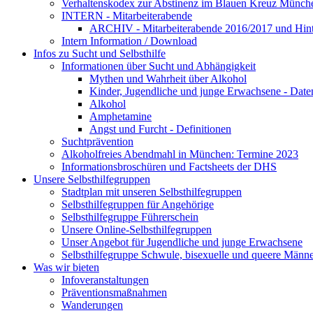
Verhaltenskodex zur Abstinenz im Blauen Kreuz Münche
INTERN - Mitarbeiterabende
ARCHIV - Mitarbeiterabende 2016/2017 und Hint
Intern Information / Download
Infos zu Sucht und Selbsthilfe
Informationen über Sucht und Abhängigkeit
Mythen und Wahrheit über Alkohol
Kinder, Jugendliche und junge Erwachsene - Date
Alkohol
Amphetamine
Angst und Furcht - Definitionen
Suchtprävention
Alkoholfreies Abendmahl in München: Termine 2023
Informationsbroschüren und Factsheets der DHS
Unsere Selbsthilfegruppen
Stadtplan mit unseren Selbsthilfegruppen
Selbsthilfegruppen für Angehörige
Selbsthilfegruppe Führerschein
Unsere Online-Selbsthilfegruppen
Unser Angebot für Jugendliche und junge Erwachsene
Selbsthilfegruppe Schwule, bisexuelle und queere Männ
Was wir bieten
Infoveranstaltungen
Präventionsmaßnahmen
Wanderungen