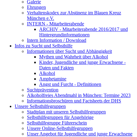
Galerie
Ehrungen
Verhaltenskodex zur Abstinenz im Blauen Kreuz
München e.V.
INTERN - Mitarbeiterabende
ARCHIV - Mitarbeiterabende 2016/2017 und
Hintergrundinformationen
Intern Information / Download
Infos zu Sucht und Selbsthilfe
Informationen über Sucht und Abhängigkeit
Mythen und Wahrheit über Alkohol
Kinder, Jugendliche und junge Erwachsene -
Daten und Fakten
Alkohol
Amphetamine
Angst und Furcht - Definitionen
Suchtprävention
Alkoholfreies Abendmahl in München: Termine 2023
Informationsbroschüren und Factsheets der DHS
Unsere Selbsthilfegruppen
Stadtplan mit unseren Selbsthilfegruppen
Selbsthilfegruppen für Angehörige
Selbsthilfegruppe Führerschein
Unsere Online-Selbsthilfegruppen
Unser Angebot für Jugendliche und junge Erwachsene