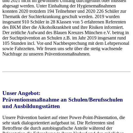
und 2021 nicht im gewohnten Umfang durchgeführt oder mussten
abgesagt werden. Unter Einhaltung der Hygienemaßnahmen
konnten 2020 trotzdem 194 Teilnehmer und 2020 226 Schüler zur
Thematik der Suchterkrankung geschult werden. 2019 wurden
insgesamt 910 Schüler in 28 Klassen von 5 erfahrenen Referenten
des BKM über die Alkoholkrankheit und ihre Risiken informiert.
Der zeitliche Aufwand des Blauen Kreuzes München e.V. betrug in
der Suchtprävention an Schulen z.B. im Jahr 2019 insgesamt rund
105 Stunden incl. Vor-und Nachbesprechung mit dem Lehrpersonal
sowie Fahrzeiten. Wir freuen uns sehr über die stetig wachsende
Nachfrage zu unseren Präventionsmaßnahmen.
Unser Angebot:
Präventionsmaßnahme an Schulen/Berufsschulen
und Ausbildungsstätten
Unsere Prävention basiert auf einer Power-Point-Präsentation, die
sehr stark dialogorientiert aufgebaut ist. Die Referenten sind
Betroffene die durch autobiografische Anteile während der