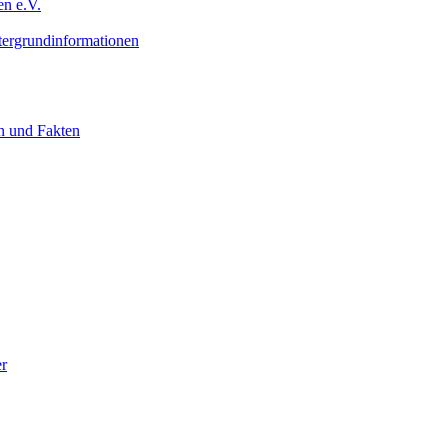
n e.V.
ergrundinformationen
n und Fakten
er