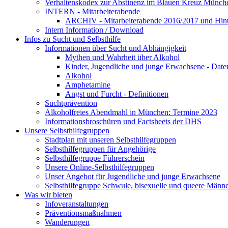
Verhaltenskodex zur Abstinenz im Blauen Kreuz Münche
INTERN - Mitarbeiterabende
ARCHIV - Mitarbeiterabende 2016/2017 und Hint
Intern Information / Download
Infos zu Sucht und Selbsthilfe
Informationen über Sucht und Abhängigkeit
Mythen und Wahrheit über Alkohol
Kinder, Jugendliche und junge Erwachsene - Date
Alkohol
Amphetamine
Angst und Furcht - Definitionen
Suchtprävention
Alkoholfreies Abendmahl in München: Termine 2023
Informationsbroschüren und Factsheets der DHS
Unsere Selbsthilfegruppen
Stadtplan mit unseren Selbsthilfegruppen
Selbsthilfegruppen für Angehörige
Selbsthilfegruppe Führerschein
Unsere Online-Selbsthilfegruppen
Unser Angebot für Jugendliche und junge Erwachsene
Selbsthilfegruppe Schwule, bisexuelle und queere Männ
Was wir bieten
Infoveranstaltungen
Präventionsmaßnahmen
Wanderungen