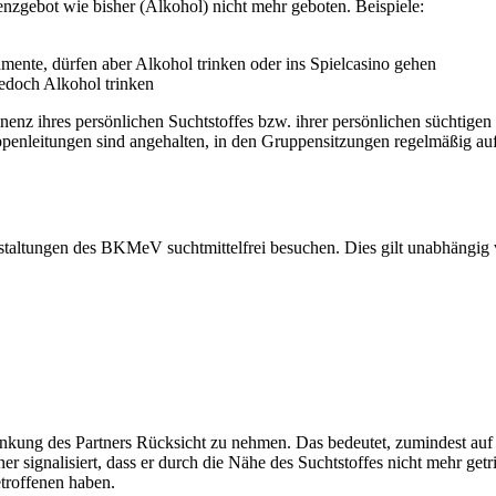
enzgebot wie bisher (Alkohol) nicht mehr geboten. Beispiele:
nte, dürfen aber Alkohol trinken oder ins Spielcasino gehen
jedoch Alkohol trinken
tinenz ihres persönlichen Suchtstoffes bzw. ihrer persönlichen süchtigen
penleitungen sind angehalten, in den Gruppensitzungen regelmäßig auf
staltungen des BKMeV suchtmittelfrei besuchen. Dies gilt unabhängig v
ng des Partners Rücksicht zu nehmen. Das bedeutet, zumindest auf eine
tner signalisiert, dass er durch die Nähe des Suchtstoffes nicht mehr g
etroffenen haben.