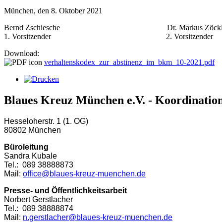
München, den 8. Oktober 2021
Bernd Zschiesche Dr. Markus Zö
1. Vorsitzender 2. Vorsitzender
Download:
verhaltenskodex_zur_abstinenz_im_bkm_10-2021.pdf
Blaues Kreuz München e.V. - Koordinatio
Hesseloherstr. 1 (1. OG)
80802 München
Büroleitung
Sandra Kubale
Tel.: 089 38888873
Mail:
office@blaues-kreuz-muenchen.de
Presse- und Öffentlichkeitsarbeit
Norbert Gerstlacher
Tel.: 089 38888874
Mail:
n.gerstlacher@blaues-kreuz-muenchen.de