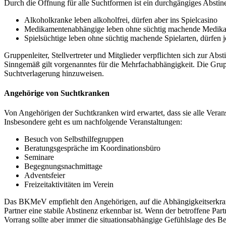
Durch die Öffnung für alle Suchtformen ist ein durchgängiges Abstin
Alkoholkranke leben alkoholfrei, dürfen aber ins Spielcasino
Medikamentenabhängige leben ohne süchtig machende Medikame
Spielsüchtige leben ohne süchtig machende Spielarten, dürfen 
Gruppenleiter, Stellvertreter und Mitglieder verpflichten sich zur Abs
Sinngemäß gilt vorgenanntes für die Mehrfachabhängigkeit. Die Grup
Suchtverlagerung hinzuweisen.
Angehörige von Suchtkranken
Von Angehörigen der Suchtkranken wird erwartet, dass sie alle Veran
Insbesondere geht es um nachfolgende Veranstaltungen:
Besuch von Selbsthilfegruppen
Beratungsgespräche im Koordinationsbüro
Seminare
Begegnungsnachmittage
Adventsfeier
Freizeitaktivitäten im Verein
Das BKMeV empfiehlt den Angehörigen, auf die Abhängigkeitserkranku
Partner eine stabile Abstinenz erkennbar ist. Wenn der betroffene Par
Vorrang sollte aber immer die situationsabhängige Gefühlslage des B